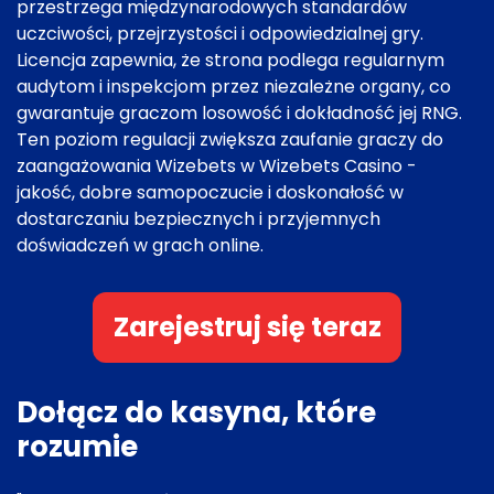
przestrzega międzynarodowych standardów
uczciwości, przejrzystości i odpowiedzialnej gry.
Licencja zapewnia, że strona podlega regularnym
audytom i inspekcjom przez niezależne organy, co
gwarantuje graczom losowość i dokładność jej RNG.
Ten poziom regulacji zwiększa zaufanie graczy do
zaangażowania Wizebets w Wizebets Casino -
jakość, dobre samopoczucie i doskonałość w
dostarczaniu bezpiecznych i przyjemnych
doświadczeń w grach online.
Zarejestruj się teraz
Dołącz do kasyna, które
rozumie