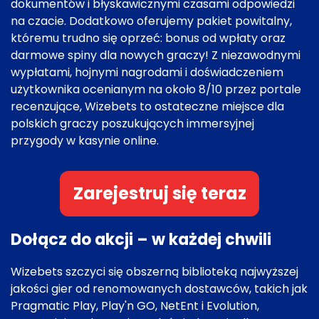
dokumentów i błyskawicznymi czasami odpowiedzi
na czacie. Dodatkowo oferujemy pakiet powitalny,
któremu trudno się oprzeć: bonus od wpłaty oraz
darmowe spiny dla nowych graczy! Z niezawodnymi
wypłatami, hojnymi nagrodami i doświadczeniem
użytkownika ocenianym na około 8/10 przez portale
recenzujące, Wizebets to ostateczne miejsce dla
polskich graczy poszukujących immersyjnej
przygody w kasynie online.
Zarejestruj się teraz
Dołącz do akcji – w każdej chwili
Wizebets szczyci się obszerną biblioteką najwyższej
jakości gier od renomowanych dostawców, takich jak
Pragmatic Play, Play'n GO, NetEnt i Evolution,