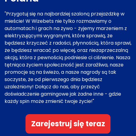
"Przygotuj się na najbardziej szaloną przejażdżkę w
mieście! W Wizebets nie tylko rozmawiamy o
automatach i grach na żywo - żyjemy marzeniem z
elektryzującymi wygranymi, które sprawią, że
będziesz krzyczeć z radości, płynnością, która sprawi,
że będziesz wracać po więcej, oraz niezaprzeczalną
akcją, która z pewnością podniesie ci ciśnienie. Nasza
tętniąca życiem społeczność jest zaraźliwa, nasze
promocje są na świeżo, a nasze nagrody są tak
soczyste, że od pierwszego dnia będziesz
uzależniony! Dołącz do nas, aby przeżyć
doświadczenie gamingowe jak żadne inne - gdzie
każdy spin może zmienić twoje życie!"
Zarejestruj się teraz