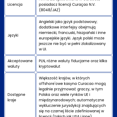
Licencja
posiadacz licencji Curaçao N.V.
(8048/JAZ)
Angielski jako język podstawowy;
dodatkowe interfejsy obejmują
niemiecki, francuski, hiszpański i inne
Języki
europejskie języki. Język polski może
jeszcze nie być w pełni zlokalizowany
w UI.
Akceptowane
PLN, różne waluty fiducjarne oraz kilka
waluty
kryptowalut
Większość krajów, w których
offshore'owe kasyna Curacao mogą
legalnie przyjmować graczy, w tym
Dostępne
Polska oraz wiele rynków UE i
kraje
międzynarodowych; automatyczne
wykluczenie jurysdykcji znajdujących
się na czarnej liście zdefiniowanej w
licencji (takich jak USA i inne)