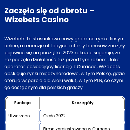
Zaczęło się od obrotu –
Wizebets Casino
Wizebets to stosunkowo nowy gracz na rynku kasyn
online, a recenzje afiliacyjne i oferty bonusów zaczęły
pojawiać się na początku 2023 roku, co sugeruje, że
rozpoczęło działalność tuż przed tym rokiem. Jako
operator posiadający licencję z Curacao, Wizebets
obsługuje rynki międzynarodowe, w tym Polskę, gdzie
oferuje wsparcie dla wielu walut, w tym PLN, co czyni
go dostępnym dla polskich graczy.
Funkcja
Szczegóły
Utworzono
Około 2022
Firma zarejestrowana w Curacao,