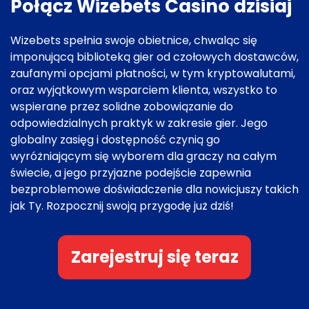
Połącz Wizebets Casino dzisiaj
Wizebets spełnia swoje obietnice, chwaląc się
imponującą biblioteką gier od czołowych dostawców,
zaufanymi opcjami płatności, w tym kryptowalutami,
oraz wyjątkowym wsparciem klienta, wszystko to
wspierane przez solidne zobowiązanie do
odpowiedzialnych praktyk w zakresie gier. Jego
globalny zasięg i dostępność czynią go
wyróżniającym się wyborem dla graczy na całym
świecie, a jego przyjazne podejście zapewnia
bezproblemowe doświadczenie dla nowicjuszy takich
jak Ty. Rozpocznij swoją przygodę już dziś!
Zarejestruj się teraz