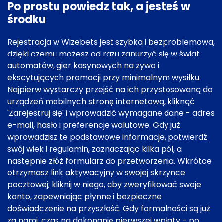
Po prostu powiedz tak, a jesteś w
środku
Rejestracja w Wizebets jest szybka i bezproblemowa,
dzięki czemu możesz od razu zanurzyć się w świat
automatów, gier kasynowych na żywo i
ekscytujących promocji przy minimalnym wysiłku.
Najpierw wystarczy przejść na ich przystosowaną do
urządzeń mobilnych stronę internetową, kliknąć
'Zarejestruj się' i wprowadzić wymagane dane - adres
e-mail, hasło i preferencje walutowe. Gdy już
wprowadzisz te podstawowe informacje, potwierdź
swój wiek i regulamin, zaznaczając kilka pól, a
następnie złóż formularz do przetworzenia. Wkrótce
otrzymasz link aktywacyjny w swojej skrzynce
pocztowej; kliknij w niego, aby zweryfikować swoje
konto, zapewniając płynne i bezpieczne
doświadczenie na przyszłość. Gdy formalności są już
za nami, czas na dokonanie pierwszej wpłaty - po