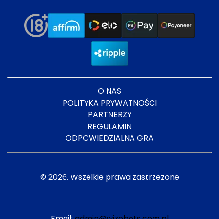
O NAS
POLITYKA PRYWATNOŚCI
PARTNERZY
REGULAMIN
ODPOWIEDZIALNA GRA
©
2026
. Wszelkie prawa zastrzeżone
Email:
admin@wizebets.com.pl