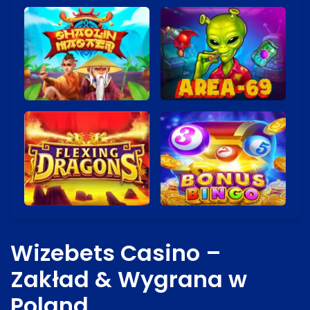
Wizebets Casino –
Zakład & Wygrana w
Poland