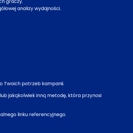
ch graczy.
ółowej analizy wydajności.
o Twoich potrzeb kampanii.
ub jakąkolwiek inną metodę, która przynosi
alnego linku referencyjnego.