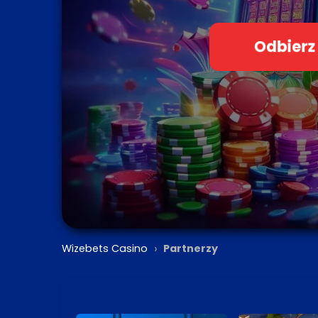
Odbierz
›
Wizebets Casino
Partnerzy