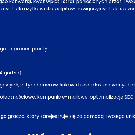
e konwersji, kwot wpłat i strat poniesionych przez Twoi
znych dla użytkownika pulpitów nawigacyjnych do szczeg
go to proces prosty:
4 godzin).
gowych, w tym banerów, linków i treści dostosowanych d
ołecznościowe, kampanie e-mailowe, optymalizację SEO l
go gracza, który zarejestruje się za pomocą Twojego unik