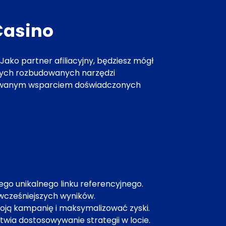
Casino
Jako partner afiliacyjny, będziesz mógł
zych rozbudowanych narzędzi
ykowanym wsparciem doświadczonych
o unikalnego linku referencyjnego.
wcześniejszych wyników.
oją kampanię i maksymalizować zyski.
wia dostosowywanie strategii w locie.