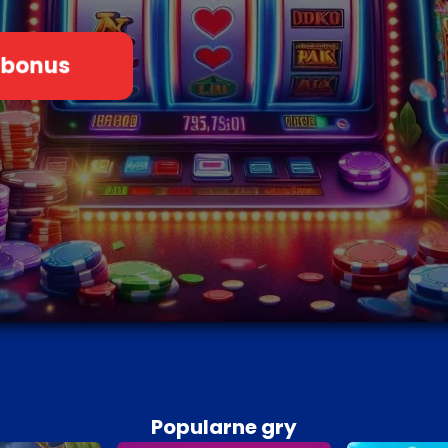
 bonus
Popularne gry