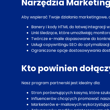
Narzędzia Marketin
Aby wspierać Twoje działania marketingowe, 
Banery i kody HTML do łatwej integracji w
Linki śledzące, które umożliwiają monito
Twórcze e-maile dopasowane do konkret
Usługi copywritingu SEO do optymalizacj
Ograniczone opcje dostosowywania dostę
Kto powinien dołącz
Nasz program partnerski jest idealny dla:
Stron porównujących kasyna, które szuk
Influencerów chcących promować naszą m
Marketerów e-mailowych wykorzystując