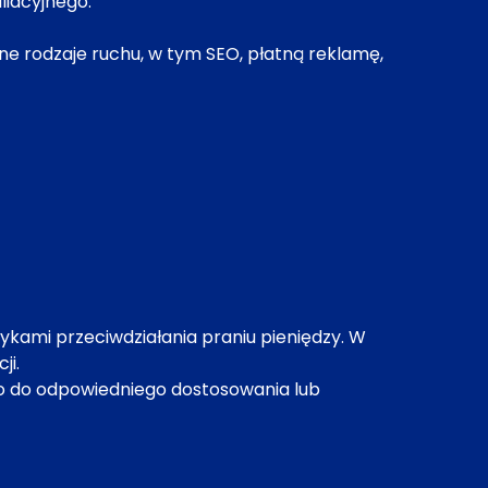
iacyjnego.
e rodzaje ruchu, w tym SEO, płatną reklamę,
kami przeciwdziałania praniu pieniędzy. W
ji.
 do odpowiedniego dostosowania lub