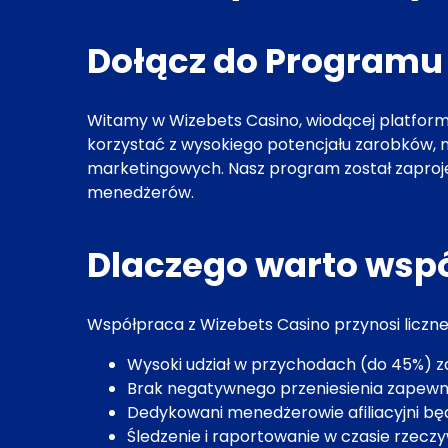
Dołącz do Programu
Witamy w Wizebets Casino, wiodącej platformie
korzystać z wysokiego potencjału zarobków,
marketingowych. Nasz program został zapro
menedżerów.
Dlaczego warto wsp
Współpraca z Wizebets Casino przynosi liczne 
Wysoki udział w przychodach (do 45%) 
Brak negatywnego przeniesienia zapewni
Dedykowani menedżerowie afiliacyjni bę
Śledzenie i raportowanie w czasie rzecz