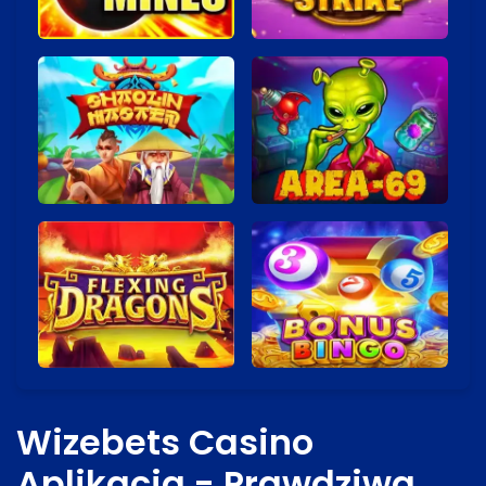
Wizebets Casino
Aplikacja - Prawdziwa