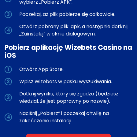
wybierz „Pobierz APK”.
Poczekaj, aż plik pobierze się całkowicie.
Otwórz pobrany plik .apk, a następnie dotknij
„Zainstaluj” w oknie dialogowym.
Pobierz aplikację Wizebets Casino na
iOS
Otwórz App Store.
Wpisz Wizebets w pasku wyszukiwania.
Dotknij wyniku, który się zgadza (będziesz
wiedział, że jest poprawny po nazwie).
Naciśnij „Pobierz” i poczekaj chwilę na
zakończenie instalacji.