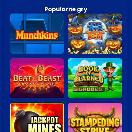
Popularne gry