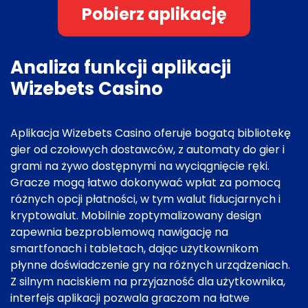
Pobierz aplikację
Analiza funkcji aplikacji
Wizebets Casino
Aplikacja Wizebets Casino oferuje bogatą bibliotekę
gier od czołowych dostawców, z automaty do gier i
grami na żywo dostępnymi na wyciągnięcie ręki.
Gracze mogą łatwo dokonywać wpłat za pomocą
różnych opcji płatności, w tym walut fiducjarnych i
kryptowalut. Mobilnie zoptymalizowany design
zapewnia bezproblemową nawigację na
smartfonach i tabletach, dając użytkownikom
płynne doświadczenie gry na różnych urządzeniach.
Z silnym naciskiem na przyjazność dla użytkownika,
interfejs aplikacji pozwala graczom na łatwe