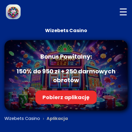
☰
Wizebets Casino
Bonus Powitalny:
150% do 950 zł + 250 darmowych
obrotów
Pobierz aplikację
›
Wizebets Casino
Aplikacja