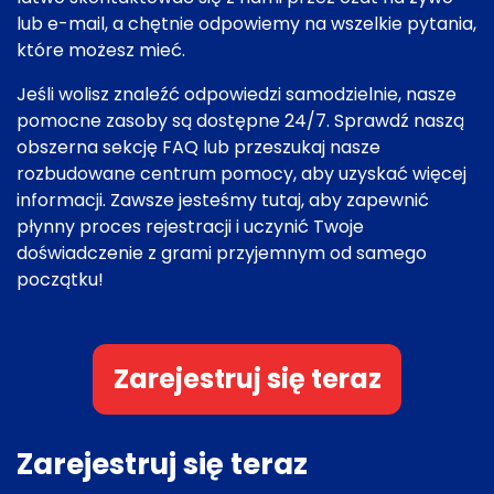
lub e-mail, a chętnie odpowiemy na wszelkie pytania,
które możesz mieć.
Jeśli wolisz znaleźć odpowiedzi samodzielnie, nasze
pomocne zasoby są dostępne 24/7. Sprawdź naszą
obszerna sekcję FAQ lub przeszukaj nasze
rozbudowane centrum pomocy, aby uzyskać więcej
informacji. Zawsze jesteśmy tutaj, aby zapewnić
płynny proces rejestracji i uczynić Twoje
doświadczenie z grami przyjemnym od samego
początku!
Zarejestruj się teraz
Zarejestruj się teraz