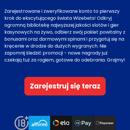
Zarejestrowane i zweryfikowane konto to pierwszy
krok do ekscytującego świata Wizebets! Odkryj
ogromną bibliotekę najwyższej jakości slotów i gier
kasynowych na żywo, odbierz swój pakiet powitalny z
bonusami oraz darmowymi spinami i przygotuj się na
kręcenie w drodze do dużych wygranych. Nie
zapomnij śledzić promocji - nowe nagrody już
czekają tuż za rogiem, gotowe do odebrania. Grajmy!
Zarejestruj się teraz