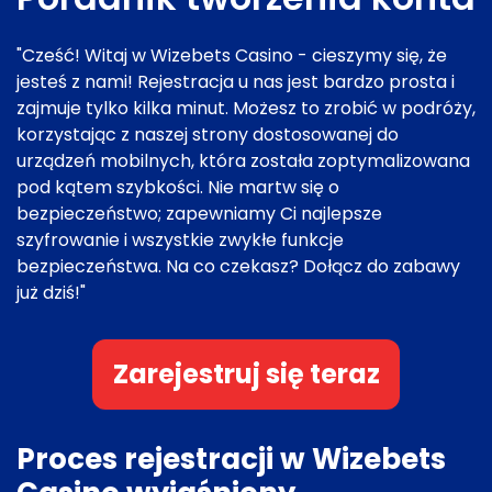
"Cześć! Witaj w Wizebets Casino - cieszymy się, że
jesteś z nami! Rejestracja u nas jest bardzo prosta i
zajmuje tylko kilka minut. Możesz to zrobić w podróży,
korzystając z naszej strony dostosowanej do
urządzeń mobilnych, która została zoptymalizowana
pod kątem szybkości. Nie martw się o
bezpieczeństwo; zapewniamy Ci najlepsze
szyfrowanie i wszystkie zwykłe funkcje
bezpieczeństwa. Na co czekasz? Dołącz do zabawy
już dziś!"
Zarejestruj się teraz
Proces rejestracji w Wizebets