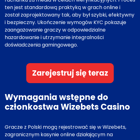
ten jest standardową praktyką w grach online i
został zaprojektowany tak, aby był szybki, efektywny
i bezpieczny. Ukończenie wymogów KYC pokazuje
zaangażowanie graczy w odpowiedzialne
hazardowanie i utrzymanie integralności
doświadczenia gamingowego.
Zarejestruj się teraz
Wymagania wstępne do
członkostwa Wizebets Casino
Gracze z Polski mogą rejestrować się w Wizebets,
zagranicznym kasynie online działającym na