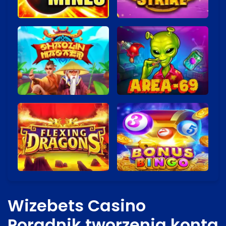
Wizebets Casino
Poradnik tworzenia konta