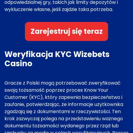
odpowiedzialnej gry, takich jak limity depozytów i
wykluczenie własne, jeśli zajdzie taka potrzeba.
Zarejestruj się teraz
Weryfikacja KYC Wizebets
Casino
Gracze z Polski mogą potrzebować zweryfikować
swoją tożsamość poprzez proces Know Your
Customer (KYC), który zapewnia bezpieczeństwo i
zaufanie, potwierdzając, że informacje użytkownika
zgadzają się z dokumentami w rzeczywistości. Ten
krok zazwyczaj polega na przedstawieniu ważnego
dokumentu tożsamości wydanego przez rząd lub
rachunku za media w celach weryfikacyjnych. Proces